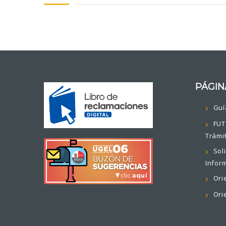
PÁGIN
Guí
FUT
Trámi
Sol
Infor
Ori
Ori