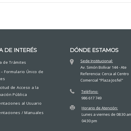
A DE INTERÉS
DÓNDE ESTAMOS
Sede Institucional:
a de Trámites
Av. Simón Bolívar 144 - Ate
 – Formulario Único de
Referencia: Cerca al Centro
tes
Comercial "Plaza Josfel"
icitud de Acceso a la
Teléfono:
mación Pública
986 617 749
entaciones al Usuario
Horario de Atención:
entaciones / Manuales
Lunes a viernes de 08:30 a
04:30 pm