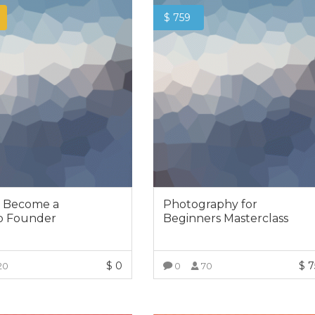
$
759
 Become a
Photography for
p Founder
Beginners Masterclass
$
0
$
7
20
0
70
VER DETALLES
VER DETALLES