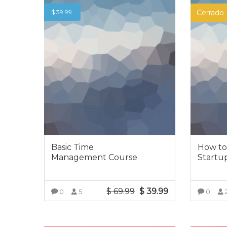
$
39.99
Cerrado
Basic Time
How to
Management Course
Startu
$
69.99
Original
$
39.99
Current
0
5
0
price
price
VER DETALLES
was:
is:
$ 69.99.
$ 39.99.