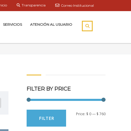
nicio
Transparencia
Correo Institucional
SERVICIOS
ATENCIÓN AL USUARIO
FILTER BY PRICE
Min
Max
Price:
$ 0
—
$ 760
FILTER
price
price