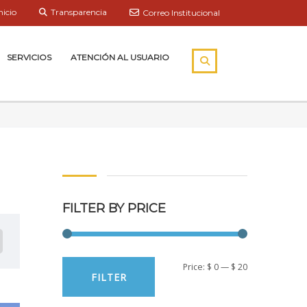
nicio
Transparencia
Correo Institucional
SERVICIOS
ATENCIÓN AL USUARIO
FILTER BY PRICE
Min
Max
Price:
$ 0
—
$ 20
FILTER
price
price