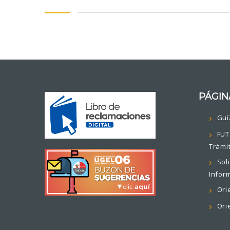
PÁGIN
Guí
FUT
Trámi
Sol
Infor
Ori
Ori