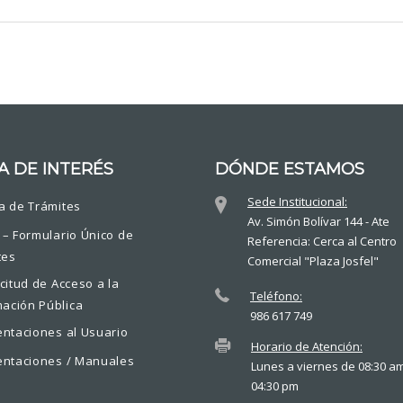
A DE INTERÉS
DÓNDE ESTAMOS
Sede Institucional:
a de Trámites
Av. Simón Bolívar 144 - Ate
 – Formulario Único de
Referencia: Cerca al Centro
tes
Comercial "Plaza Josfel"
icitud de Acceso a la
Teléfono:
mación Pública
986 617 749
entaciones al Usuario
Horario de Atención:
entaciones / Manuales
Lunes a viernes de 08:30 a
04:30 pm