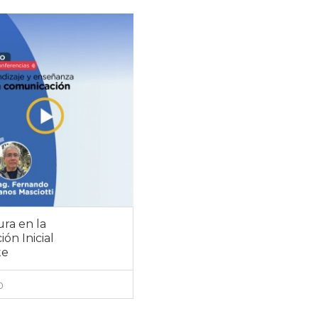
ura en la
ón Inicial
te
0
VER DETALLES