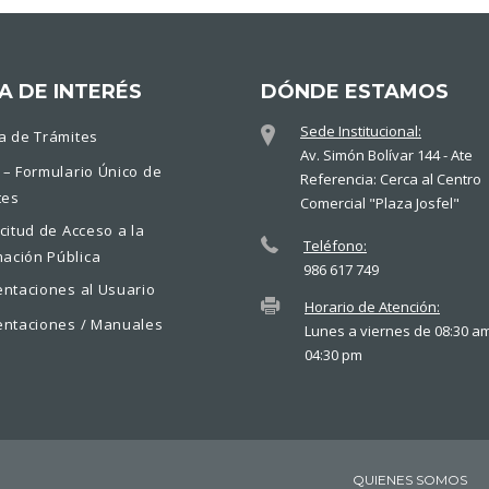
A DE INTERÉS
DÓNDE ESTAMOS
Sede Institucional:
a de Trámites
Av. Simón Bolívar 144 - Ate
 – Formulario Único de
Referencia: Cerca al Centro
tes
Comercial "Plaza Josfel"
icitud de Acceso a la
Teléfono:
mación Pública
986 617 749
entaciones al Usuario
Horario de Atención:
entaciones / Manuales
Lunes a viernes de 08:30 a
04:30 pm
QUIENES SOMOS