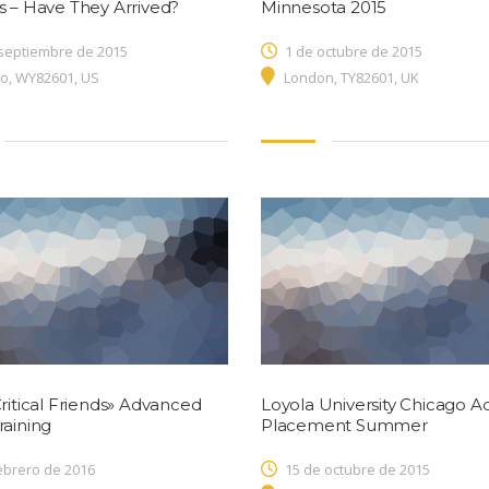
s – Have They Arrived?
Minnesota 2015
septiembre de 2015
1 de octubre de 2015
o, WY82601, US
London, TY82601, UK
ritical Friends» Advanced
Loyola University Chicago 
raining
Placement Summer
ebrero de 2016
15 de octubre de 2015