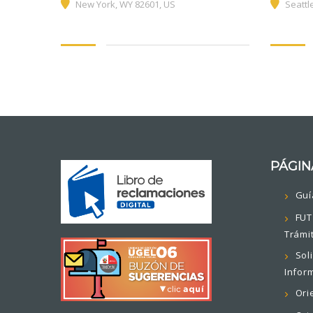
New York, WY 82601, US
Seattle
PÁGIN
Guí
FUT
Trámi
Sol
Infor
Ori