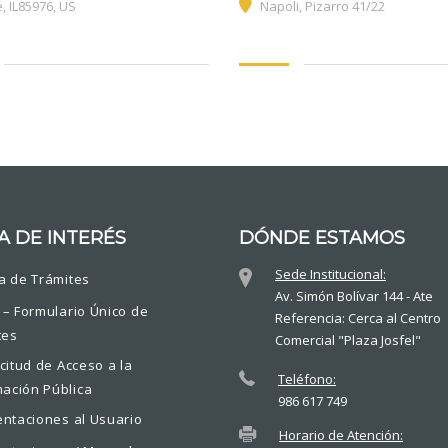
, IL85976, US
Napoli, Pizarro 41/22
A DE INTERÉS
DÓNDE ESTAMOS
Sede Institucional:
a de Trámites
Av. Simón Bolívar 144 - Ate
 – Formulario Único de
Referencia: Cerca al Centro
tes
Comercial "Plaza Josfel"
icitud de Acceso a la
Teléfono:
mación Pública
986 617 749
entaciones al Usuario
Horario de Atención: