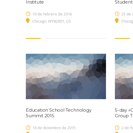
Institute
Student
10 de febrero de 2016
25 de 
Chicago, WY82601, US
Chicag
Education School Technology
5-day «C
Summit 2015
Group T
16 de diciembre de 2015
2 de f