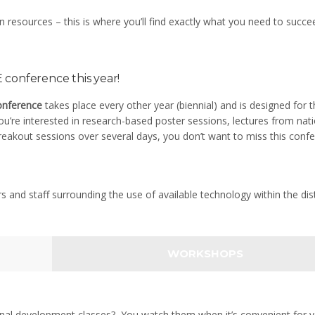
resources – this is where you’ll find exactly what you need to succee
conference this year!
onference
takes place every other year (biennial) and is designed for 
u’re interested in research-based poster sessions, lectures from nati
reakout sessions over several days, you don’t want to miss this confe
rs and staff surrounding the use of available technology within the dist
WORKSHOPS
onal development classes? You watch them when it’s convenient for y