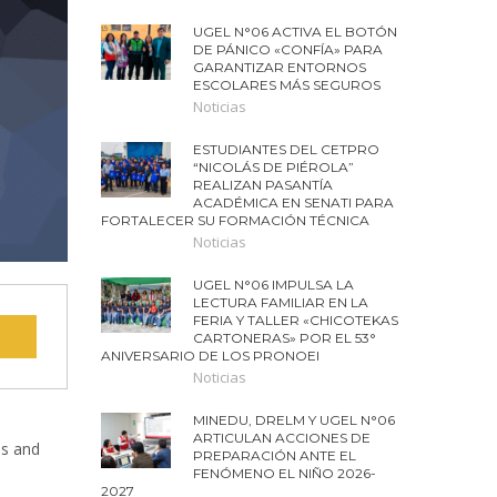
UGEL N°06 ACTIVA EL BOTÓN
DE PÁNICO «CONFÍA» PARA
GARANTIZAR ENTORNOS
ESCOLARES MÁS SEGUROS
Noticias
ESTUDIANTES DEL CETPRO
“NICOLÁS DE PIÉROLA”
REALIZAN PASANTÍA
ACADÉMICA EN SENATI PARA
FORTALECER SU FORMACIÓN TÉCNICA
Noticias
UGEL N°06 IMPULSA LA
LECTURA FAMILIAR EN LA
FERIA Y TALLER «CHICOTEKAS
CARTONERAS» POR EL 53°
ANIVERSARIO DE LOS PRONOEI
Noticias
MINEDU, DRELM Y UGEL N°06
ARTICULAN ACCIONES DE
es and
PREPARACIÓN ANTE EL
FENÓMENO EL NIÑO 2026-
2027