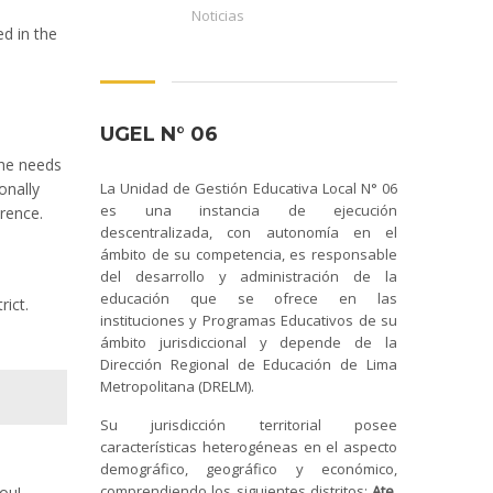
Noticias
d in the
UGEL N° 06
the needs
onally
La Unidad de Gestión Educativa Local N° 06
es una instancia de ejecución
rence.
descentralizada, con autonomía en el
ámbito de su competencia, es responsable
del desarrollo y administración de la
educación que se ofrece en las
rict.
instituciones y Programas Educativos de su
ámbito jurisdiccional y depende de la
Dirección Regional de Educación de Lima
Metropolitana (DRELM).
Su jurisdicción territorial posee
características heterogéneas en el aspecto
demográfico, geográfico y económico,
comprendiendo los siguientes distritos:
Ate,
ou!