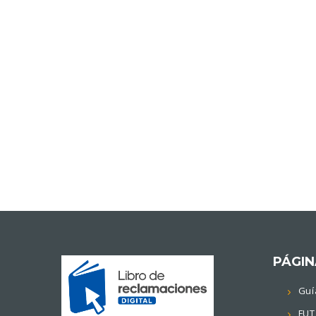
PÁGIN
Guí
FUT