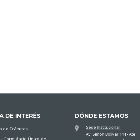
A DE INTERÉS
DÓNDE ESTAMOS
Sede Institucional:
a de Trámites
Av. Simón Bolívar 144 - Ate
 – Formulario Único de