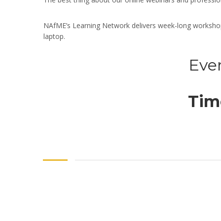
NAfME’s Learning Network delivers week-long workshops,
laptop.
Even
Time