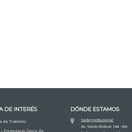
A DE INTERÉS
DÓNDE ESTAMOS
Sede Institucional:
a de Trámites
Av. Simón Bolívar 144 - Ate
 – Formulario Único de