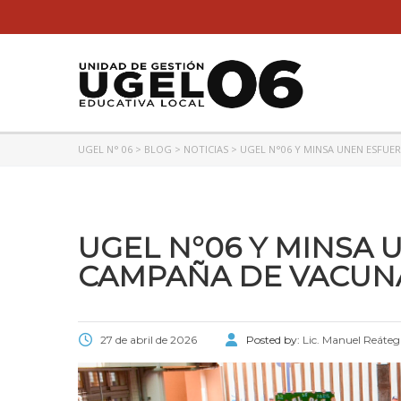
UGEL N° 06
>
BLOG
>
NOTICIAS
>
UGEL N°06 Y MINSA UNEN ESFUE
UGEL N°06 Y MINSA
CAMPAÑA DE VACUN
27 de abril de 2026
Posted by:
Lic. Manuel Reáteg