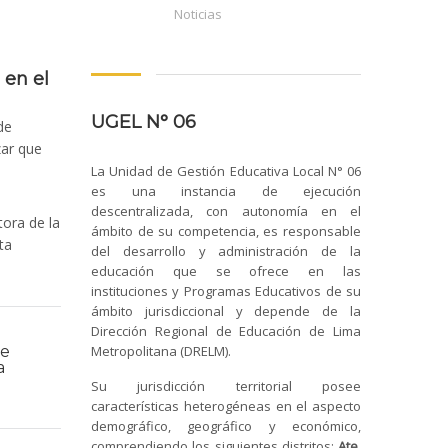
Noticias
 en el
UGEL N° 06
de
zar que
La Unidad de Gestión Educativa Local N° 06
es una instancia de ejecución
descentralizada, con autonomía en el
ctora de la
ámbito de su competencia, es responsable
ta
del desarrollo y administración de la
educación que se ofrece en las
instituciones y Programas Educativos de su
ámbito jurisdiccional y depende de la
Dirección Regional de Educación de Lima
te
Metropolitana (DRELM).
a
Su jurisdicción territorial posee
características heterogéneas en el aspecto
demográfico, geográfico y económico,
comprendiendo los siguientes distritos:
Ate,