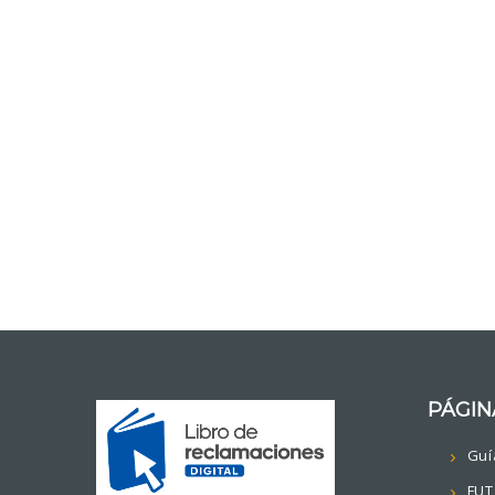
PÁGIN
Guí
FUT