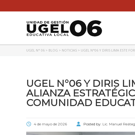
UGEL N° 06
>
BLOG
>
NOTICIAS
>
UGEL N°06 Y DIRIS LIMA ESTE F
UGEL N°06 Y DIRIS 
ALIANZA ESTRATÉGIC
COMUNIDAD EDUCAT
4 de mayo de 2026
Posted by:
Lic. Manuel Reáteg