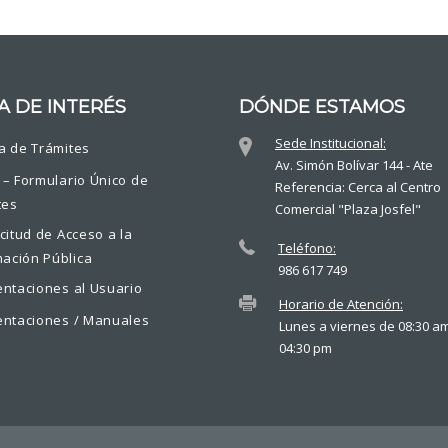
A DE INTERÉS
DÓNDE ESTAMOS
Sede Institucional:
a de Trámites
Av. Simón Bolívar 144 - Ate
 – Formulario Único de
Referencia: Cerca al Centro
tes
Comercial "Plaza Josfel"
icitud de Acceso a la
Teléfono:
mación Pública
986 617 749
entaciones al Usuario
Horario de Atención:
entaciones / Manuales
Lunes a viernes de 08:30 a
04:30 pm