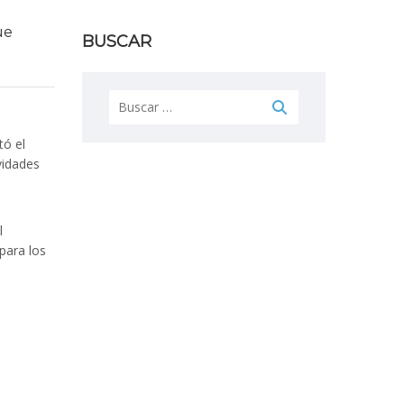
ue
BUSCAR
Buscar:
tó el
vidades
l
para los