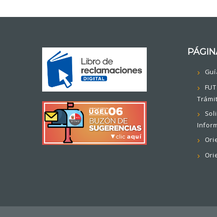
PÁGIN
Guí
FUT
Trámi
Sol
Infor
Ori
Ori