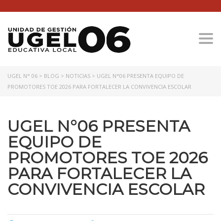
Togg
UGEL N° 06
>
BLOG
>
NOTICIAS
>
UGEL N°06 PRESENTA EQUIPO DE
PROMOTORES TOE 2026 PARA FORTALECER LA CONVIVENCIA ESCOLAR
UGEL N°06 PRESENTA
EQUIPO DE
PROMOTORES TOE 2026
PARA FORTALECER LA
CONVIVENCIA ESCOLAR