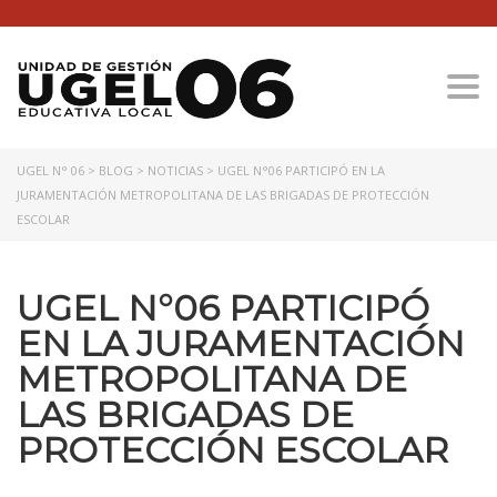
Togg
UGEL N° 06
>
BLOG
>
NOTICIAS
>
UGEL N°06 PARTICIPÓ EN LA
JURAMENTACIÓN METROPOLITANA DE LAS BRIGADAS DE PROTECCIÓN
ESCOLAR
UGEL N°06 PARTICIPÓ
EN LA JURAMENTACIÓN
METROPOLITANA DE
LAS BRIGADAS DE
PROTECCIÓN ESCOLAR