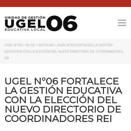
Togg
UGEL N° 06
>
BLOG
>
NOTICIAS
>
UGEL N°06 FORTALECE LA GESTIÓN
EDUCATIVA CON LA ELECCIÓN DEL NUEVO DIRECTORIO DE COORDINADORES
REI
UGEL N°06 FORTALECE
LA GESTIÓN EDUCATIVA
CON LA ELECCIÓN DEL
NUEVO DIRECTORIO DE
COORDINADORES REI