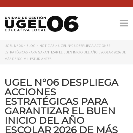
Togg
UGEL N° 06
>
BLOG
>
NOTICIAS
>
UGEL N°06 DESPLIEGA ACCIONES
ESTRATÉGICAS PARA GARANTIZAR EL BUEN INICIO DEL AÑO ESCOLAR 2026 DE
MÁS DE 300 MIL ESTUDIANTES
UGEL N°06 DESPLIEGA
ACCIONES
ESTRATÉGICAS PARA
GARANTIZAR EL BUEN
INICIO DEL AÑO
ESCOLAR 2026 DE MÁS