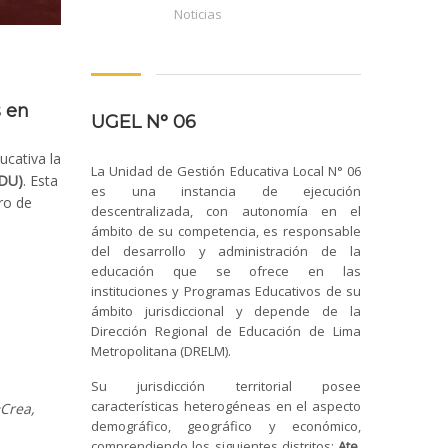
Noticias
s en
UGEL N° 06
cativa la
La Unidad de Gestión Educativa Local N° 06
EDU)
. Esta
es una instancia de ejecución
ro de
descentralizada, con autonomía en el
ámbito de su competencia, es responsable
del desarrollo y administración de la
educación que se ofrece en las
instituciones y Programas Educativos de su
ámbito jurisdiccional y depende de la
Dirección Regional de Educación de Lima
Metropolitana (DRELM).
Su jurisdicción territorial posee
características heterogéneas en el aspecto
Crea,
demográfico, geográfico y económico,
comprendiendo los siguientes distritos:
Ate,