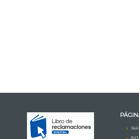
PÁGIN
Guí
FUT