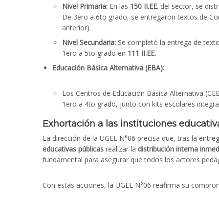
Nivel Primaria:
En las
150 II.EE.
del sector, se dis
De 3ero a 6to grado, se entregaron textos de C
anterior).
Nivel Secundaria:
Se completó la entrega de text
1ero a 5to grado en
111 II.EE.
Educación Básica Alternativa (EBA):
Los Centros de Educación Básica Alternativa (CEB
1ero a 4to grado, junto con kits escolares integr
Exhortación a las instituciones educativ
La dirección de la UGEL N°06 precisa que, tras la entr
educativas públicas
realizar la
distribución interna inmed
fundamental para asegurar que todos los actores pedag
Con estas acciones, la UGEL N°06 reafirma su compromis