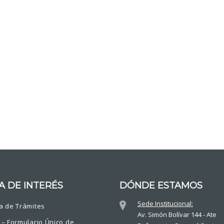
A DE INTERÉS
DÓNDE ESTAMOS
Sede Institucional:
a de Trámites
Av. Simón Bolívar 144 - Ate
 – Formulario Único de