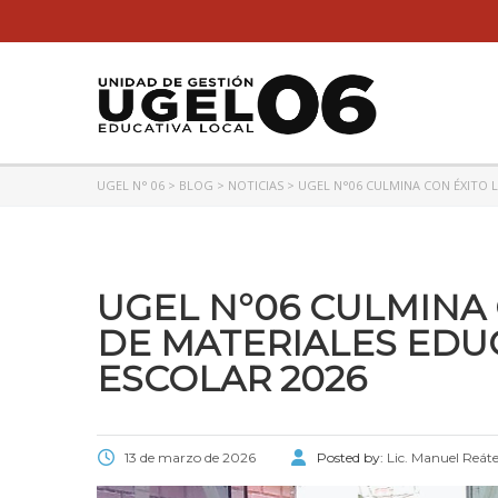
UGEL N° 06
>
BLOG
>
NOTICIAS
>
UGEL N°06 CULMINA CON ÉXITO L
UGEL N°06 CULMINA 
DE MATERIALES EDU
ESCOLAR 2026
13 de marzo de 2026
Posted by:
Lic. Manuel Reát