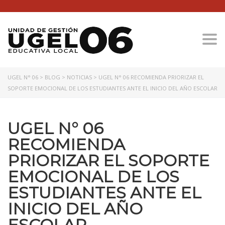
Togg
UGEL N° 06
>
BLOG
>
NOTICIAS
>
UGEL N° 06 RECOMIENDA PRIORIZAR EL
SOPORTE EMOCIONAL DE LOS ESTUDIANTES ANTE EL INICIO DEL AÑO ESCOLAR
UGEL N° 06
RECOMIENDA
PRIORIZAR EL SOPORTE
EMOCIONAL DE LOS
ESTUDIANTES ANTE EL
INICIO DEL AÑO
ESCOLAR