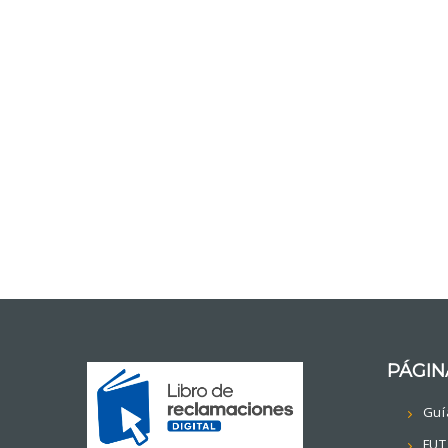
PÁGIN
Guí
FUT