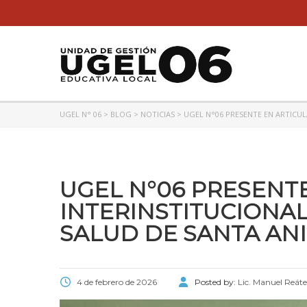
UGEL N° 06
>
BLOG
>
NOTICIAS
>
UGEL N°06 PRESENTE EN ARTICUL
UGEL N°06 PRESENT
INTERINSTITUCIONAL
SALUD DE SANTA AN
4 de febrero de 2026
Posted by:
Lic. Manuel Reát