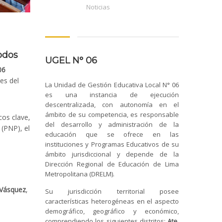
Noticias
odos
UGEL N° 06
06
nes del
La Unidad de Gestión Educativa Local N° 06
es una instancia de ejecución
descentralizada, con autonomía en el
ámbito de su competencia, es responsable
cos clave,
del desarrollo y administración de la
 (PNP), el
educación que se ofrece en las
instituciones y Programas Educativos de su
ámbito jurisdiccional y depende de la
Dirección Regional de Educación de Lima
Metropolitana (DRELM).
 Vásquez
,
Su jurisdicción territorial posee
características heterogéneas en el aspecto
demográfico, geográfico y económico,
comprendiendo los siguientes distritos:
Ate,