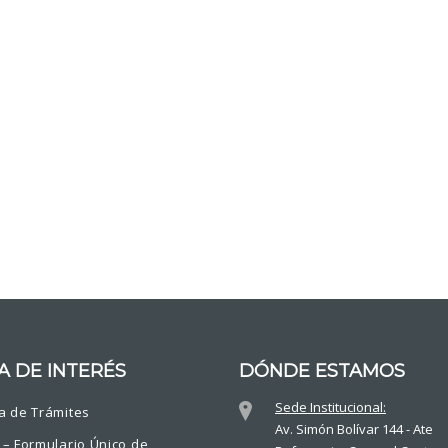
A DE INTERÉS
DÓNDE ESTAMOS
Sede Institucional:
a de Trámites
Av. Simón Bolívar 144 - Ate
 – Formulario Único de