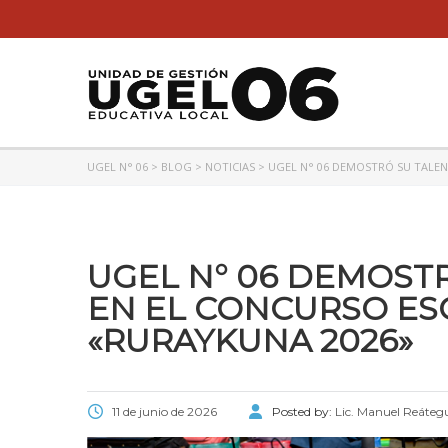
UGEL N° 06
>
BLOG
>
NOTICIAS
>
UGEL N° 06 DEMOSTRÓ SU TALEN
UGEL N° 06 DEMOSTR
EN EL CONCURSO ES
«RURAYKUNA 2026»
11 de junio de 2026
Posted by:
Lic. Manuel Reáteg