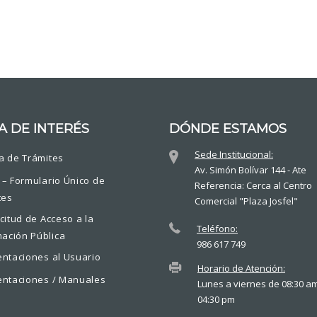
A DE INTERÉS
DÓNDE ESTAMOS
Sede Institucional:
a de Trámites
Av. Simón Bolívar 144 - Ate
 – Formulario Único de
Referencia: Cerca al Centro
tes
Comercial "Plaza Josfel"
icitud de Acceso a la
Teléfono:
mación Pública
986 617 749
entaciones al Usuario
Horario de Atención:
entaciones / Manuales
Lunes a viernes de 08:30 a
04:30 pm