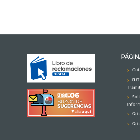
PÁGIN
Guí
FUT
Trámi
Sol
Infor
Ori
Ori