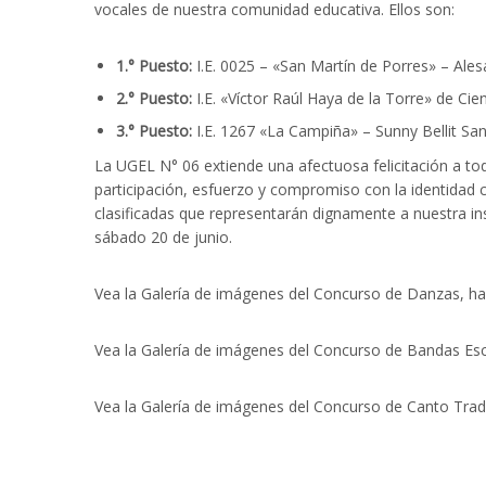
vocales de nuestra comunidad educativa. Ellos son:
1.° Puesto:
I.E. 0025 – «San Martín de Porres» – Ales
2.° Puesto:
I.E. «Víctor Raúl Haya de la Torre» de Ci
3.° Puesto:
I.E. 1267 «La Campiña» – Sunny Bellit 
La UGEL N° 06 extiende una afectuosa felicitación a to
participación, esfuerzo y compromiso con la identidad c
clasificadas que representarán dignamente a nuestra ins
sábado 20 de junio.
Vea la Galería de imágenes del Concurso de Danzas, ha
Vea la Galería de imágenes del Concurso de Bandas Esc
Vea la Galería de imágenes del Concurso de Canto Tradi