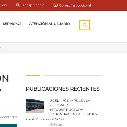
nicio
Transparencia
Correo Institucional
SERVICIOS
ATENCIÓN AL USUARIO
»
ÓN
A
PUBLICACIONES RECIENTES
UGEL N°06 IMPULSA LA
MEJORA DE
INFRAESTRUCTURA
EDUCATIVA EN LA I.E. N°107
omentarios
«DANIEL A. CARRIÓN»
Noticias