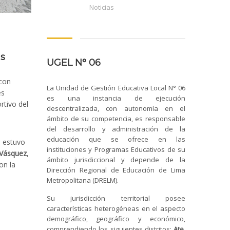
Noticias
as
UGEL N° 06
 con
La Unidad de Gestión Educativa Local N° 06
es
es una instancia de ejecución
rtivo del
descentralizada, con autonomía en el
ámbito de su competencia, es responsable
del desarrollo y administración de la
educación que se ofrece en las
n estuvo
instituciones y Programas Educativos de su
 Vásquez
,
ámbito jurisdiccional y depende de la
on la
Dirección Regional de Educación de Lima
Metropolitana (DRELM).
Su jurisdicción territorial posee
características heterogéneas en el aspecto
demográfico, geográfico y económico,
comprendiendo los siguientes distritos:
Ate,