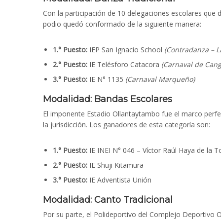
Con la participación de 10 delegaciones escolares que d
podio quedó conformado de la siguiente manera:
1.° Puesto:
IEP San Ignacio School
(Contradanza – L
2.° Puesto:
IE Telésforo Catacora
(Carnaval de Cang
3.° Puesto:
IE N° 1135
(Carnaval Marqueño)
Modalidad: Bandas Escolares
El imponente Estadio Ollantaytambo fue el marco perfec
la jurisdicción. Los ganadores de esta categoría son:
1.° Puesto:
IE INEI N° 046 – Víctor Raúl Haya de la T
2.° Puesto:
IE Shuji Kitamura
3.° Puesto:
IE Adventista Unión
Modalidad: Canto Tradicional
Por su parte, el Polideportivo del Complejo Deportivo O