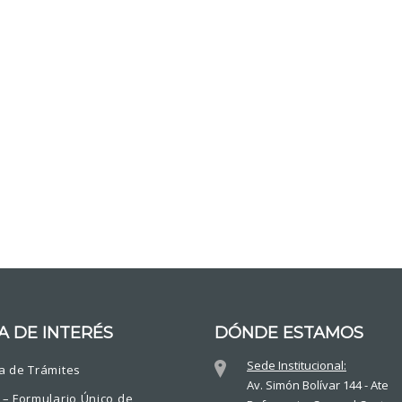
A DE INTERÉS
DÓNDE ESTAMOS
Sede Institucional:
a de Trámites
Av. Simón Bolívar 144 - Ate
 – Formulario Único de