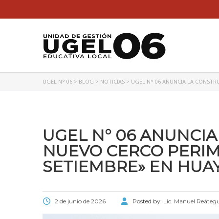
UGEL N° 06
>
BLOG
>
NOTICIAS
>
UGEL N° 06 ANUNCIA LA CONSTRU
UGEL N° 06 ANUNCI
NUEVO CERCO PERIMÉT
SETIEMBRE» EN HUA
2 de junio de 2026
Posted by:
Lic. Manuel Reátegu