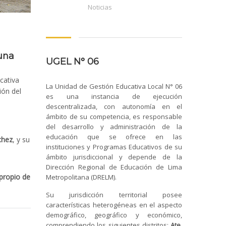
Noticias
una
UGEL N° 06
cativa
La Unidad de Gestión Educativa Local N° 06
ión del
es una instancia de ejecución
descentralizada, con autonomía en el
ámbito de su competencia, es responsable
del desarrollo y administración de la
educación que se ofrece en las
chez
, y su
instituciones y Programas Educativos de su
ámbito jurisdiccional y depende de la
Dirección Regional de Educación de Lima
propio de
Metropolitana (DRELM).
Su jurisdicción territorial posee
características heterogéneas en el aspecto
demográfico, geográfico y económico,
comprendiendo los siguientes distritos:
Ate,