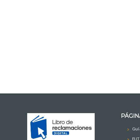
PÁGIN
Guí
FUT