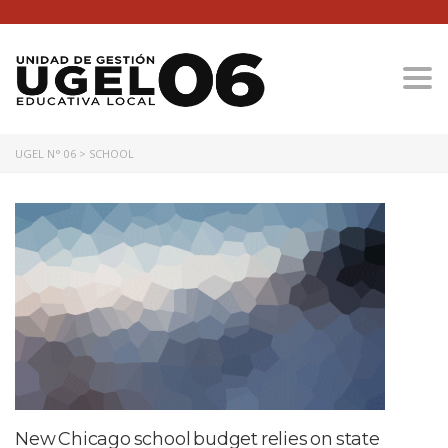
Togg
UGEL N° 06
>
SCHOOL
New Chicago school budget relies on state