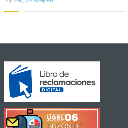
Tags:
first
,
likeit
,
wordpress