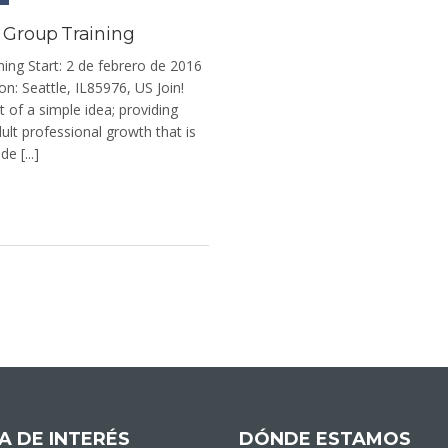
d Group Training
ning Start: 2 de febrero de 2016
n: Seattle, IL85976, US Join!
t of a simple idea; providing
ult professional growth that is
e [...]
A DE INTERÉS
DÓNDE ESTAMOS