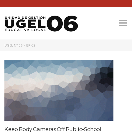
Togg
UGEL N° 06
>
BRICS
Keep Body Cameras Off Public-School