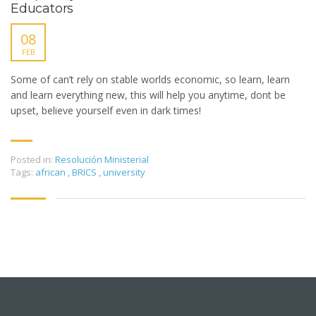
Educators
08
FEB
Some of can’t rely on stable worlds economic, so learn, learn
and learn everything new, this will help you anytime, dont be
upset, believe yourself even in dark times!
Posted in:
Resolución Ministerial
Tags:
african
,
BRICS
,
university