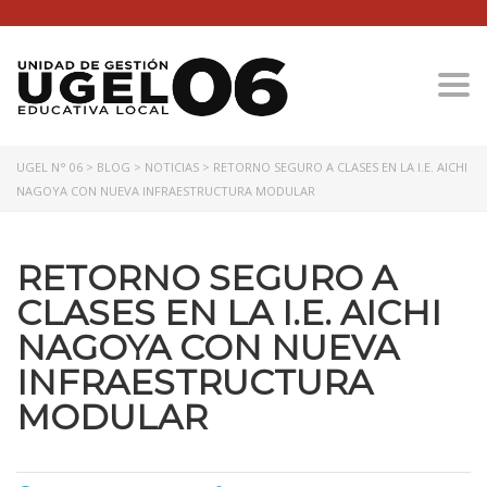
Togg
UGEL N° 06
>
BLOG
>
NOTICIAS
>
RETORNO SEGURO A CLASES EN LA I.E. AICHI
NAGOYA CON NUEVA INFRAESTRUCTURA MODULAR
RETORNO SEGURO A
CLASES EN LA I.E. AICHI
NAGOYA CON NUEVA
INFRAESTRUCTURA
MODULAR