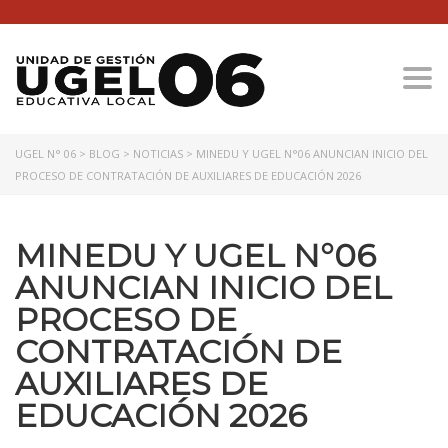
Togg
UGEL N° 06
>
BLOG
>
NOTICIAS
>
MINEDU Y UGEL N°06 ANUNCIAN INICIO DEL
PROCESO DE CONTRATACIÓN DE AUXILIARES DE EDUCACIÓN 2026
MINEDU Y UGEL N°06
ANUNCIAN INICIO DEL
PROCESO DE
CONTRATACIÓN DE
AUXILIARES DE
EDUCACIÓN 2026