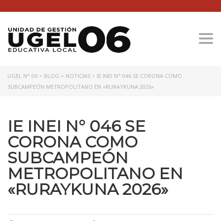
Togg
UGEL N° 06
>
BLOG
>
NOTICIAS
>
IE INEI N° 046 SE CORONA COMO
SUBCAMPEÓN METROPOLITANO EN «RURAYKUNA 2026»
IE INEI N° 046 SE
CORONA COMO
SUBCAMPEÓN
METROPOLITANO EN
«RURAYKUNA 2026»