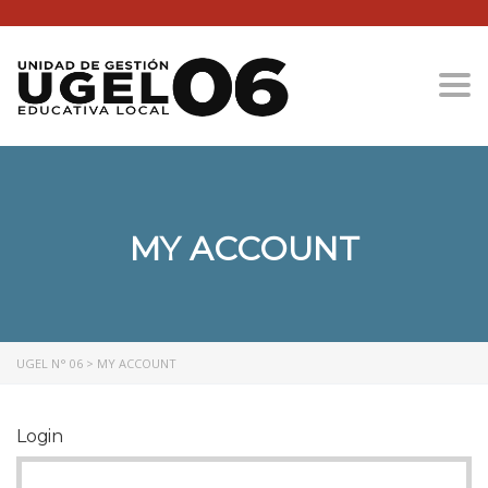
Togg
MY ACCOUNT
UGEL N° 06
>
MY ACCOUNT
Login